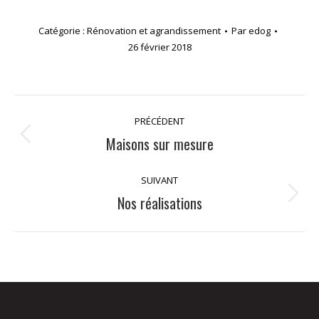
Catégorie :
Rénovation et agrandissement
Par
edog
26 février 2018
Navigation
PRÉCÉDENT
album
Album
Maisons sur mesure
précédent
:
SUIVANT
Album
Nos réalisations
suivant
: