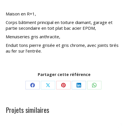
Maison en R+1,
Corps bâtiment principal en toiture diamant, garage et
partie secondaire en toit plat bac acier EPDM,
Menuiseries gris anthracite,
Enduit tons pierre grisée et gris chrome, avec joints tirés
au fer sur l’entrée.
Partager cette référence
Partager
Partager
Partager
Partager
Partager
sur
sur
sur
sur
sur
Facebook
X
Pinterest
LinkedIn
WhatsApp
Projets similaires