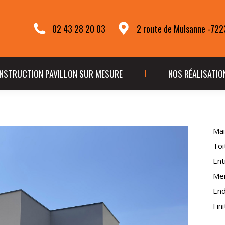
TÉ
CONSTRUCTION PAVILLON SUR MESURE
NOS R
02 43 28 20 03
2 route de Mulsanne -72
NSTRUCTION PAVILLON SUR MESURE
NOS RÉALISATIO
Mai
Toi
Ent
Men
End
Fin