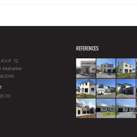
REFERENCES
.R.V.P. 72
e Mulsanne
UAUDIN
e
20 03