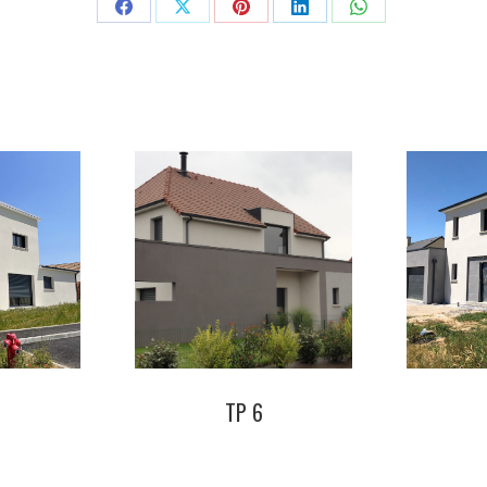
Partager
Partager
Partager
Partager
Partager
sur
sur
sur
sur
sur
Facebook
X
Pinterest
LinkedIn
WhatsApp
TP 6