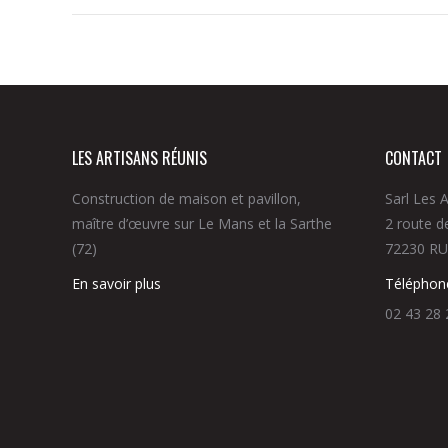
LES ARTISANS RÉUNIS
CONTACT
Construction de maison et pavillon,
Sarl Les A
maître d’œuvre sur Le Mans et la Sarthe
2 route d
(72)
72230 R
En savoir plus
Téléphon
02 43 28 